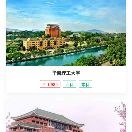
积
分
落
户
学
历
华南理工大学
职
211/985
专科
本科
业
资
格
联