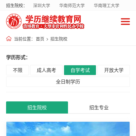
招生院校：
深圳大学
华南师范大学
华南理工大学
首
暨南大学
华南农业大学
广东财经大学
页
南方医科大学
国家开放大学
当前位置：
首页
>
招生院校
招
生
学历形式：
院
校
不限
成人高考
自学考试
开放大学
全日制学历
招
生
招生院校
招生专业
专
业