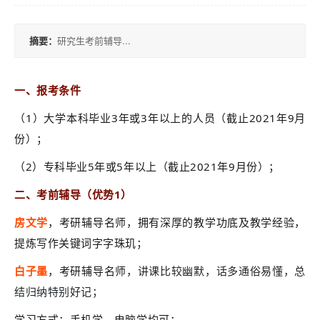
积
分
摘要：
研究生考前辅导...
落
户
一、报考条件
（1）大学本科毕业3年或3年以上的人员（截止2021年9月
学
份）；
历
（2）专科毕业5年或5年以上（截止2021年9月份）；
职
二、考前辅导（优势1）
业
房文学
，考研辅导名师，拥有深厚的教学功底及教学经验，
资
提炼写作关键词字字珠玑；
格
白子墨
，考研辅导名师，
讲课比较幽默，话多通俗易懂，总
结归纳特别好记；
联
学习方式：手机学，电脑学均可；