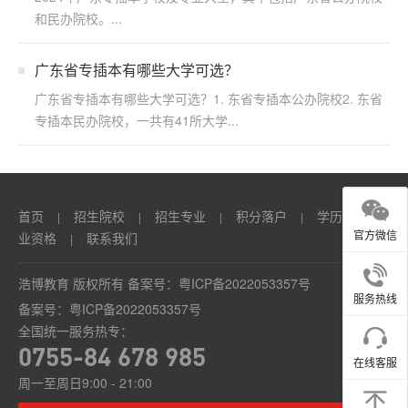
和民办院校。...
广东省专插本有哪些大学可选？
广东省专插本有哪些大学可选？1. 东省专插本公办院校2. 东省
专插本民办院校，一共有41所大学...
首页
招生院校
招生专业
积分落户
学历
职
|
|
|
|
|
官方微信
业资格
联系我们
|
浩博教育 版权所有 备案号：
粤ICP备2022053357号
服务热线
备案号：
粤ICP备2022053357号
全国统一服务热专：
0755-84 678 985
在线客服
周一至周日9:00 - 21:00