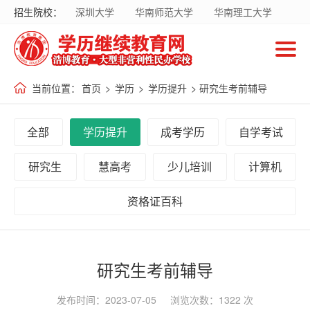
招生院校：
深圳大学
华南师范大学
华南理工大学
首
暨南大学
华南农业大学
广东财经大学
页
南方医科大学
国家开放大学
当前位置：
首页
>
学历
>
学历提升
> 研究生考前辅导
招
生
全部
学历提升
成考学历
自学考试
院
校
研究生
慧高考
少儿培训
计算机
资格证百科
招
生
专
研究生考前辅导
业
发布时间：2023-07-05 浏览次数：1322 次