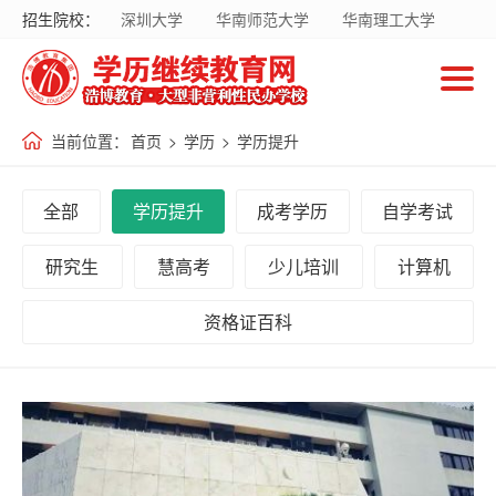
招生院校：
深圳大学
华南师范大学
华南理工大学
首
暨南大学
华南农业大学
广东财经大学
页
南方医科大学
国家开放大学
当前位置：
首页
>
学历
>
学历提升
招
生
全部
学历提升
成考学历
自学考试
院
校
研究生
慧高考
少儿培训
计算机
资格证百科
招
生
专
业