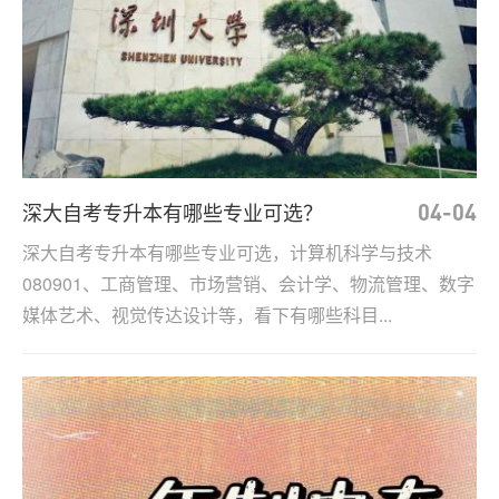
积
分
落
户
学
深大自考专升本有哪些专业可选？
04-04
历
深大自考专升本有哪些专业可选，计算机科学与技术
080901、工商管理、市场营销、会计学、物流管理、数字
职
媒体艺术、视觉传达设计等，看下有哪些科目...
业
资
格
联