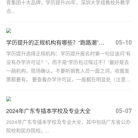
育集团十大品牌，学历提升20年，深圳大学成教校外教学
点...
学历提升的正规机构有哪些？“跑路潮”到
05-10
来，谨防吃亏！
学历提升选择正规机构：学历提升报名时第一句应该问“有
没有办学许可证？”，而不是“学历包过保过不？”最好是去
一趟机构，现场确认，不要听销售人员一面之词，收据发
票都要有。 要查看办学许可证，一般都在明显处（注意：
工商营业执照不是办学许可证），机构要有教学场地。如
果只是一间二间办公室，那学员应该高度警惕啦。...
2024年广东专插本学校及专业大全
05-07
2024年广东专插本学校及专业大全，其中包括广东省公办
院校和民办院校。...