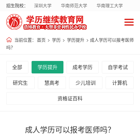
招生院校：
深圳大学
华南师范大学
华南理工大学
首
暨南大学
华南农业大学
广东财经大学
页
南方医科大学
国家开放大学
当前位置：
首页
>
学历
>
学历提升
> 成人学历可以报考医师
招
吗？
生
院
全部
学历提升
成考学历
自学考试
校
研究生
慧高考
少儿培训
计算机
招
资格证百科
生
专
业
成人学历可以报考医师吗？