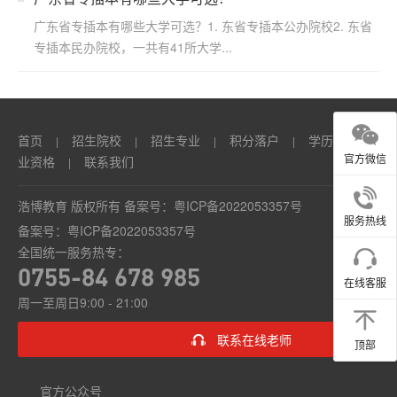
广东省专插本有哪些大学可选？1. 东省专插本公办院校2. 东省
专插本民办院校，一共有41所大学...
首页
招生院校
招生专业
积分落户
学历
职
|
|
|
|
|
官方微信
业资格
联系我们
|
浩博教育 版权所有 备案号：
粤ICP备2022053357号
服务热线
备案号：
粤ICP备2022053357号
全国统一服务热专：
0755-84 678 985
在线客服
周一至周日9:00 - 21:00
联系在线老师
顶部
官方公众号