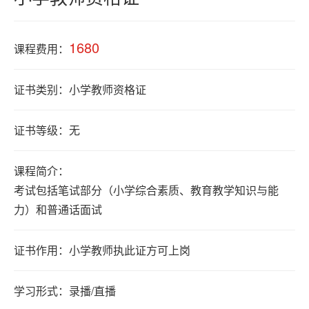
积
分
1680
落
课程费用：
户
证书类别：小学教师资格证
学
证书等级：无
历
课程简介：
职
考试包括笔试部分（小学综合素质、教育教学知识与能
业
力）和普通话面试
资
格
证书作用：
小学教师执此证方可上岗
学习形式：录播/直播
联