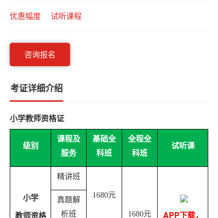
系
优惠幅度
试听课程
我
们
咨询报名
考证详细介绍
小学教师资格证
课程及
基础全
全程全
级别
试听课
服务
科班
科班
精讲班
1680
元
小学
真题解
APP
析班
1680
元
下载，
教师资格