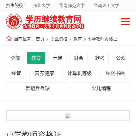
招生院校：
深圳大学
华南师范大学
华南理工大学
首
暨南大学
华南农业大学
广东财经大学
页
南方医科大学
国家开放大学
当前位置：
首页
>
职业资格
>
教育
> 小学教师资格证
招
生
全部
教育
土建
财会
软考
公众
院
校
经管
营养健康
计算机等级
琴棋书画
舞蹈乒乓球
少儿编程
招
生
专
业
小学教师资格证