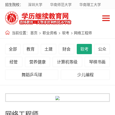
招生院校：
深圳大学
华南师范大学
华南理工大学
首
暨南大学
华南农业大学
广东财经大学
页
南方医科大学
国家开放大学
当前位置：
首页
>
职业资格
>
软考
> 网络工程师
招
生
全部
教育
土建
财会
软考
公众
院
校
经管
营养健康
计算机等级
琴棋书画
舞蹈乒乓球
少儿编程
招
生
专
业
网络工程师