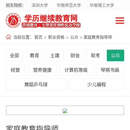
招生院校：
深圳大学
华南师范大学
华南理工大学
首
暨南大学
华南农业大学
广东财经大学
页
南方医科大学
国家开放大学
当前位置：
首页
>
职业资格
>
公众
> 家庭教育指导师
招
生
全部
教育
土建
财会
软考
公众
院
校
经管
营养健康
计算机等级
琴棋书画
舞蹈乒乓球
少儿编程
招
生
专
业
家庭教育指导师