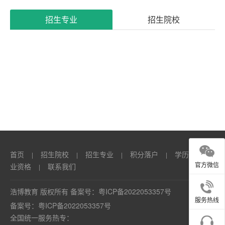
系
招生专业
招生院校
我
们
首页
招生院校
招生专业
积分落户
学历
职
|
|
|
|
|
官方微信
业资格
联系我们
|
浩博教育 版权所有 备案号：
粤ICP备2022053357号
服务热线
备案号：
粤ICP备2022053357号
全国统一服务热专：