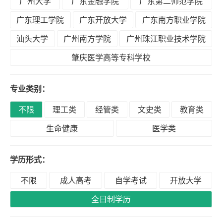
广州大学
广东金融学院
广东第二师范学院
积
分
广东理工学院
广东开放大学
广东南方职业学院
落
汕头大学
广州南方学院
广州珠江职业技术学院
户
肇庆医学高等专科学校
学
专业类别：
历
不限
理工类
经管类
文史类
教育类
生命健康
医学类
职
业
学历形式：
资
格
不限
成人高考
自学考试
开放大学
全日制学历
联