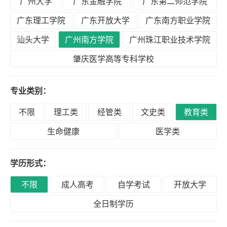
广州大学
广东金融学院
广东第二师范学院
积
分
广东理工学院
广东开放大学
广东南方职业学院
落
汕头大学
广州南方学院
广州珠江职业技术学院
户
肇庆医学高等专科学校
学
专业类别：
历
不限
理工类
经管类
文史类
教育类
生命健康
医学类
职
业
学历形式：
资
格
不限
成人高考
自学考试
开放大学
全日制学历
联