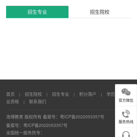
系
招生专业
招生院校
我
们
首页
招生院校
招生专业
积分落户
学历
职
|
|
|
|
|
官方微信
业资格
联系我们
|
浩博教育 版权所有 备案号：
粤ICP备2022053357号
服务热线
备案号：
粤ICP备2022053357号
全国统一服务热专：