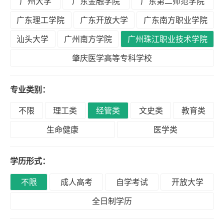
广州大学
广东金融学院
广东第二师范学院
积
分
广东理工学院
广东开放大学
广东南方职业学院
落
汕头大学
广州南方学院
广州珠江职业技术学院
户
肇庆医学高等专科学校
学
专业类别：
历
不限
理工类
经管类
文史类
教育类
生命健康
医学类
职
业
学历形式：
资
格
不限
成人高考
自学考试
开放大学
全日制学历
联