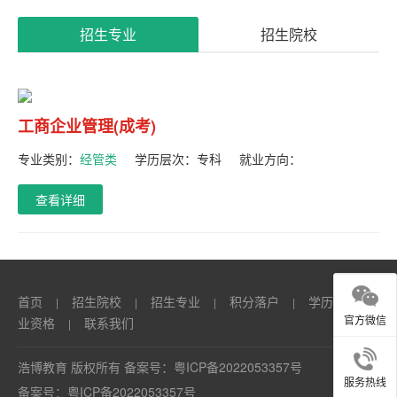
系
招生专业
招生院校
我
们
工商企业管理(成考)
专业类别：
经管类
学历层次：
专科
就业方向：
查看详细
首页
招生院校
招生专业
积分落户
学历
职
|
|
|
|
|
官方微信
业资格
联系我们
|
浩博教育 版权所有 备案号：
粤ICP备2022053357号
服务热线
备案号：
粤ICP备2022053357号