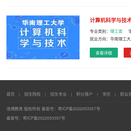
计算机科学与技
专业类别：
理工类
就业方向：华南理工大
查看详细
首页
招生院校
招生专业
积分落户
学历
职业
|
|
|
|
|
浩博教育 版权所有 备案号：
粤ICP备2022053357号
备案号：
粤ICP备2022053357号