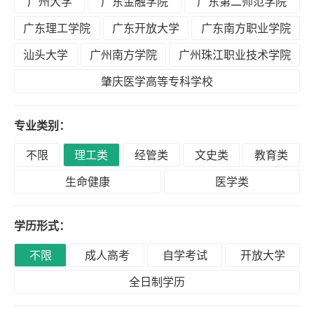
广州大学
广东金融学院
广东第二师范学院
积
分
广东理工学院
广东开放大学
广东南方职业学院
落
汕头大学
广州南方学院
广州珠江职业技术学院
户
肇庆医学高等专科学校
学
专业类别：
历
不限
理工类
经管类
文史类
教育类
生命健康
医学类
职
业
学历形式：
资
格
不限
成人高考
自学考试
开放大学
全日制学历
联