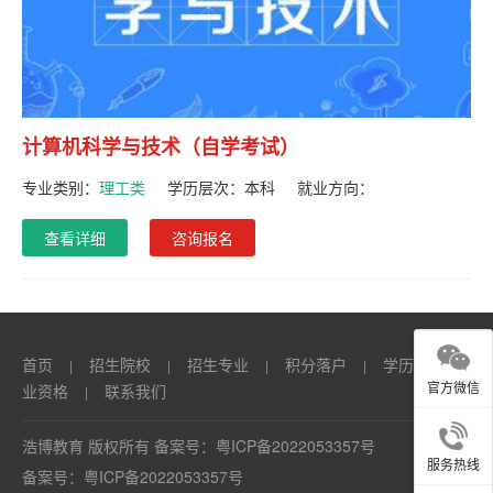
计算机科学与技术（自学考试）
专业类别：
理工类
学历层次：
本科
就业方向：
查看详细
咨询报名
首页
招生院校
招生专业
积分落户
学历
职
|
|
|
|
|
官方微信
业资格
联系我们
|
浩博教育 版权所有 备案号：
粤ICP备2022053357号
服务热线
备案号：
粤ICP备2022053357号