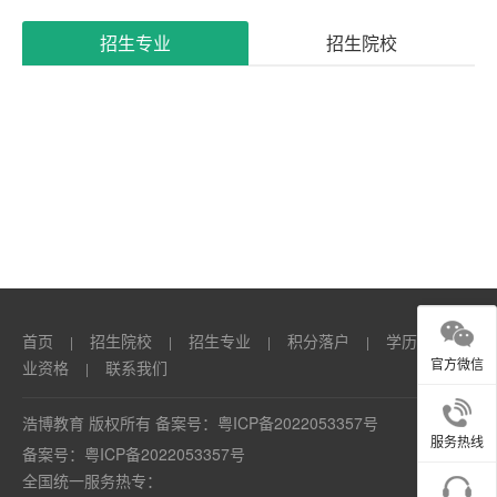
系
招生专业
招生院校
我
们
首页
招生院校
招生专业
积分落户
学历
职
|
|
|
|
|
官方微信
业资格
联系我们
|
浩博教育 版权所有 备案号：
粤ICP备2022053357号
服务热线
备案号：
粤ICP备2022053357号
全国统一服务热专：