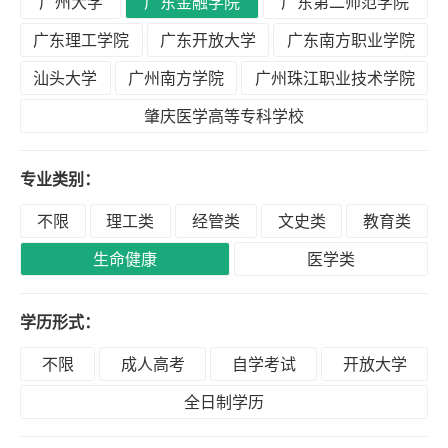
广州大学
广东金融学院
广东第二师范学院
积
分
广东理工学院
广东开放大学
广东南方职业学院
落
汕头大学
广州南方学院
广州珠江职业技术学院
户
肇庆医学高等专科学校
学
专业类别：
历
不限
理工类
经管类
文史类
教育类
生命健康
医学类
职
业
学历形式：
资
格
不限
成人高考
自学考试
开放大学
全日制学历
联