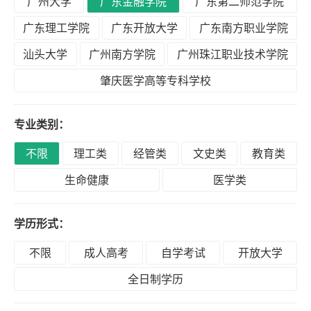
广州大学
广东金融学院
广东第二师范学院
积
分
广东理工学院
广东开放大学
广东南方职业学院
落
汕头大学
广州南方学院
广州珠江职业技术学院
户
肇庆医学高等专科学校
学
专业类别：
历
不限
理工类
经管类
文史类
教育类
生命健康
医学类
职
业
学历形式：
资
格
不限
成人高考
自学考试
开放大学
全日制学历
联