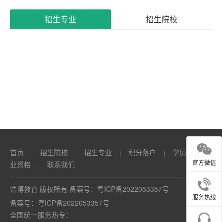
系
招生专业
招生院校
我
们
首页
招生院校
招生专业
积分落户
学历
职
|
|
|
|
|
官方微信
业资格
联系我们
|
浩博教育 版权所有 备案号：
粤ICP备2022053357号
服务热线
备案号：
粤ICP备2022053357号
全国统一服务热专：