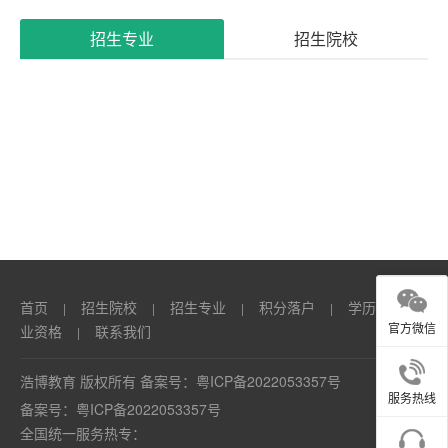
系
招生专业
招生院校
我
们
首页
招生院校
招生专业
积分落户
学历
职
|
|
|
|
|
官方微信
业资格
联系我们
|
浩博教育 版权所有 备案号：
粤ICP备2022053357号
服务热线
备案号：
粤ICP备2022053357号
全国统一服务热专：