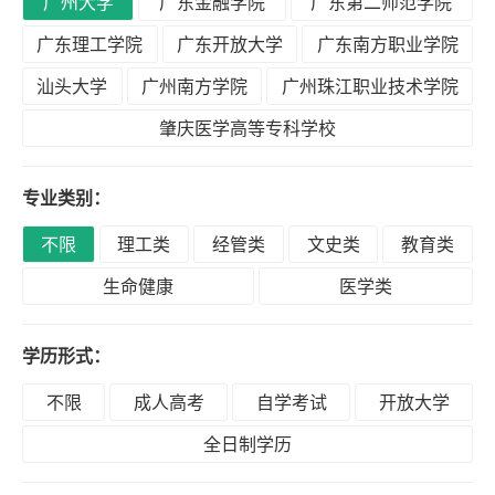
广州大学
广东金融学院
广东第二师范学院
积
分
广东理工学院
广东开放大学
广东南方职业学院
落
汕头大学
广州南方学院
广州珠江职业技术学院
户
肇庆医学高等专科学校
学
专业类别：
历
不限
理工类
经管类
文史类
教育类
生命健康
医学类
职
业
学历形式：
资
格
不限
成人高考
自学考试
开放大学
全日制学历
联