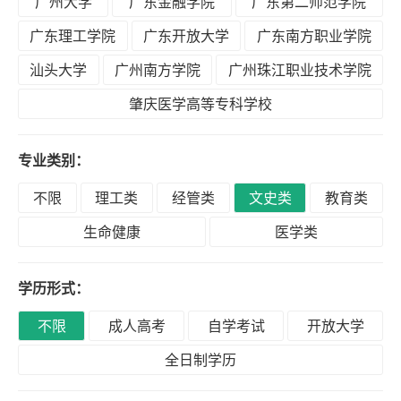
广州大学
广东金融学院
广东第二师范学院
积
分
广东理工学院
广东开放大学
广东南方职业学院
落
汕头大学
广州南方学院
广州珠江职业技术学院
户
肇庆医学高等专科学校
学
专业类别：
历
不限
理工类
经管类
文史类
教育类
生命健康
医学类
职
业
学历形式：
资
格
不限
成人高考
自学考试
开放大学
全日制学历
联