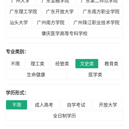
广州大学
广东金融学院
广东第二师范学院
积
分
广东理工学院
广东开放大学
广东南方职业学院
落
汕头大学
广州南方学院
广州珠江职业技术学院
户
肇庆医学高等专科学校
学
专业类别：
历
不限
理工类
经管类
文史类
教育类
生命健康
医学类
职
业
学历形式：
资
格
不限
成人高考
自学考试
开放大学
全日制学历
联