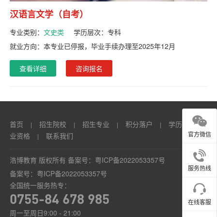
汉语言文学（自考）
专业类别：
文史类
学历层次：
专科
就业方向：本专业已停报，毕业手续办理至2025年12月
查看详细
咨询报名
首页
招生院校
招生专业
积分落户
学历
职
|
|
|
|
|
官方微信
业资格
联系我们
|
浩博教育 版权所有 备案号：
粤ICP备2022053357号
服务热线
备案号：
粤ICP备2022053357号
全国统一服务热专：
0755-84 678 985
在线客服
周一至周日9:00 - 21:00